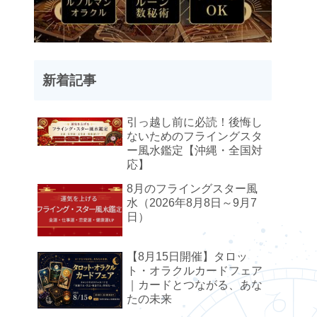
新着記事
引っ越し前に必読！後悔し
ないためのフライングスタ
ー風水鑑定【沖縄・全国対
応】
8月のフライングスター風
水（2026年8月8日～9月7
日）
【8月15日開催】タロッ
ト・オラクルカードフェア
｜カードとつながる、あな
たの未来