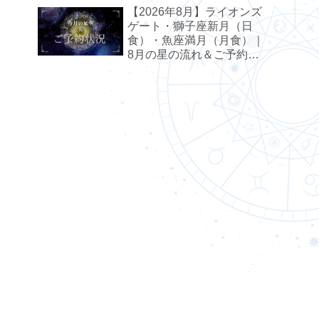
【2026年8月】ライオンズ
ゲート・獅子座新月（日
食）・魚座満月（月食）｜
8月の星の流れ＆ご予約状
況