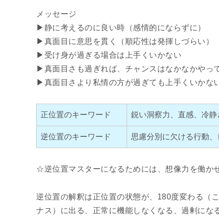
メッセージ
▶静に考えるのに良い時（感情的にならずに）
▶真面目に意思を貫く（順応性は発揮しづらい）
▶受け身が過ぎる場合は上手くいかない
▶真面目さも過ぎれば、チャンスはなかなかやっ
▶真面目さより私情の方が過ぎても上手くいかな
正位置のキーワード
鋭い洞察力、直感、冷静
逆位置のキーワード
思慮分別に欠ける行動、
☆逆位置マスターになるためには、想像力を働か
逆位置の解釈は正位置の状態が、180度変わる（
ナス）に出る、正常に機能しなくなる、過剰にな