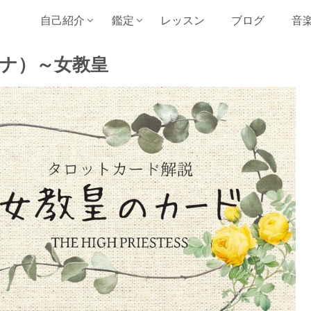
自己紹介
鑑定
レッスン
ブログ
音
ナ）～女教皇