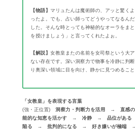
【物語】
マリュたんは魔術師の、アッと驚くよ
ったよ。でも、占い師ってどうやってなるんだ
した。そんな時とっても神秘的なオーラをまと
を授けましょう」と言ってくれたよぉ。
【解説】
女教皇またの名前を女司祭という大ア
ない存在です。深い洞察力で物事を冷静に判断
り奥深い領域に目を向け、静かに見つめること
「女教皇」を表現する言葉
(強・正位置)
洞察力・判断力を活用 → 直感の
能的な知恵を活かす → 冷静 → 品位がある
陥る → 批判的になる → 好き嫌いが極端 